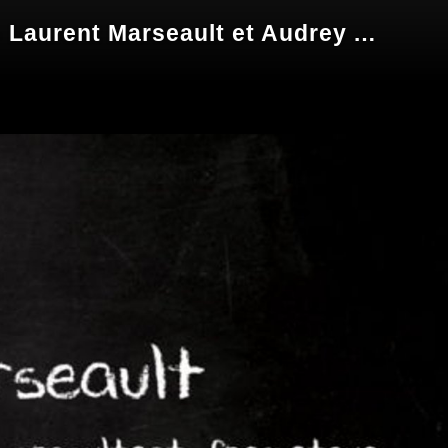
Les accords de groupe : comment co-construire des règles collectives ? - Laurent Marseault et Audrey Auriault